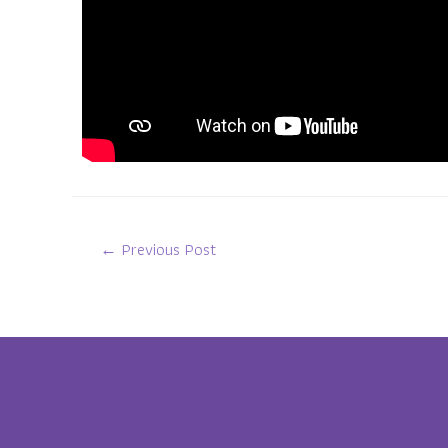
←
Previous Post