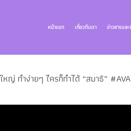
หน้าแรก
เกี่ยวกับเรา
ข่าวสารและ
่งใหญ่ ทำง่ายๆ ไครก็ทำได้ “สมาธิ” #AV