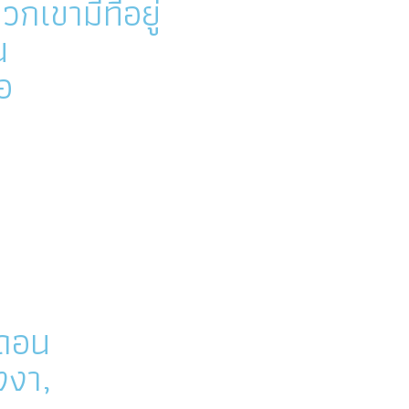
กเขามีที่อยู่
น
่อ
ดดอน
งงา,