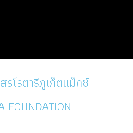
โรตารีภูเก็ตแม็กซ์
A FOUNDATION