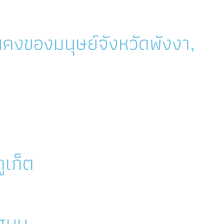
คงของมนุษย์จังหวัดพังงา,
ูเก็ต
สนุน