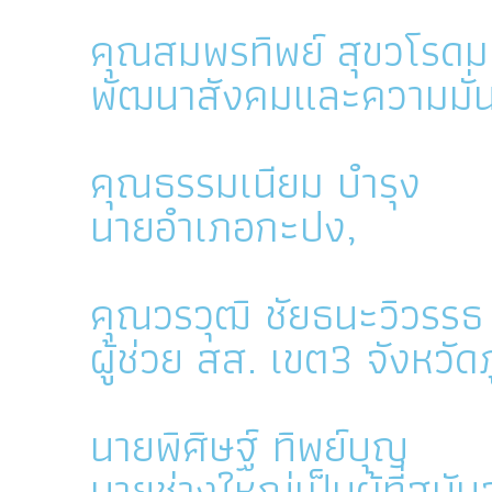
คุณสมพรทิพย์ สุขวโรดม
พัฒนาสังคมและความมั่น
คุณธรรมเนียม บำรุง
นายอำเภอกะปง,
คุณวรวุฒิ ชัยธนะวิวรรธ
ผู้ช่วย สส. เขต3 จังหวัดภ
นายพิศิษฐ์ ทิพย์บุญ
นายช่างใหญ่เป็นผู้ที่สนับ